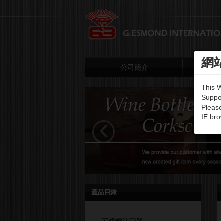
網
公司簡介
This 
Suppo
Please
‹
IE bro
產品目錄
不銹鋼注酒器