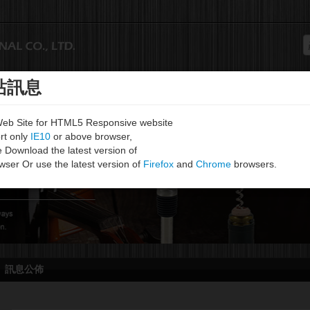
站訊息
產品
最新消息
聯絡我
Web Site for HTML5 Responsive website
rt only
IE10
or above browser,
 Download the latest version of
wser Or use the latest version of
Firefox
and
Chrome
browsers.
訊息公佈